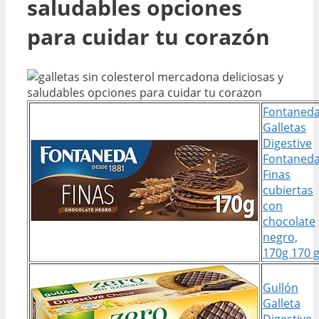
saludables opciones
para cuidar tu corazón
Fontaned
Galletas
Digestive
Fontaned
Finas
cubiertas
con
chocolate
negro,
170g 170 
Gullón
Galleta
Digestive