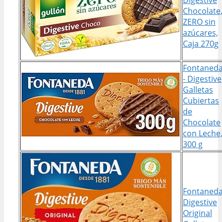
Chocolate
ZERO sin
azúcares,
Caja 270g
Fontaned
- Digestive
Galletas
Cubiertas
de
Chocolate
con Leche
300 g
Fontaned
Digestive
Original