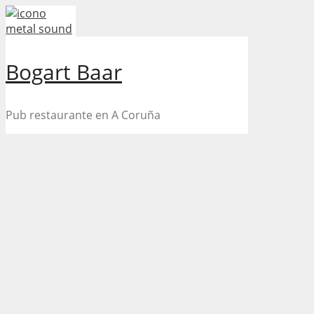
Skip
to
content
Bogart Baar
Pub restaurante en A Coruña