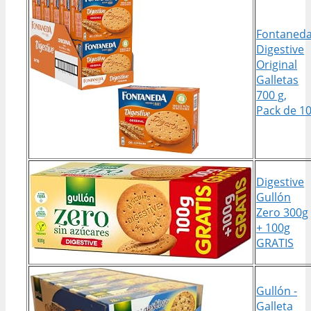
Fontaned
Digestive
Original
Galletas
700 g,
Pack de 1
Digestive
Gullón
Zero 300g
+ 100g
GRATIS
Gullón -
Galleta