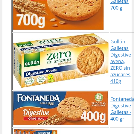
Galletas
700 g
Gullón
Galletas
Digestive
avena,
ZERO sin
azúcares,
410g
Fontaned
Digestive
Galletas -
400 gr