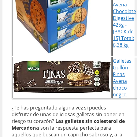
Avena
Chocolate
Digestive
425g -
[PACK de
15] Total:
6,38 kg
Galletas
Gullón
Finas
Avena
choco
negro
¿Te has preguntado alguna vez si puedes
disfrutar de unas deliciosas galletas sin poner en
riesgo tu corazón?
Las galletas sin colesterol de
Mercadona
son la respuesta perfecta para
aquellos que buscan un capricho sabroso y, a la