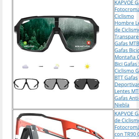
KAPVOE G
Fotocroma
Ciclismo
Hombre L
de Ciclism
Transpare
Gafas MT
Gafas Bici
Montaña 
Bici Gafas 
Ciclismo G
BTT Gafas
Deportiva
Lentes MT
Gafas Anti
Niebla
KAPVOE G
de Ciclism
Fotocromá
con TR90 