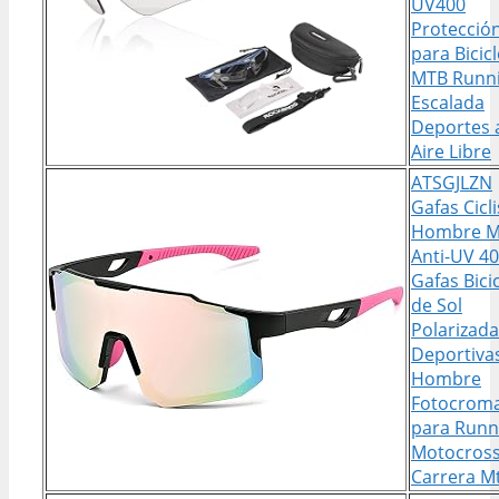
UV400
Protecció
para Bicic
MTB Runn
Escalada
Deportes 
Aire Libre
ATSGJLZN
Gafas Cicl
Hombre M
Anti-UV 4
Gafas Bici
de Sol
Polarizad
Deportiva
Hombre
Fotocroma
para Runn
Motocros
Carrera M