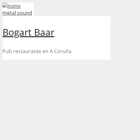
Skip
to
content
Bogart Baar
Pub restaurante en A Coruña