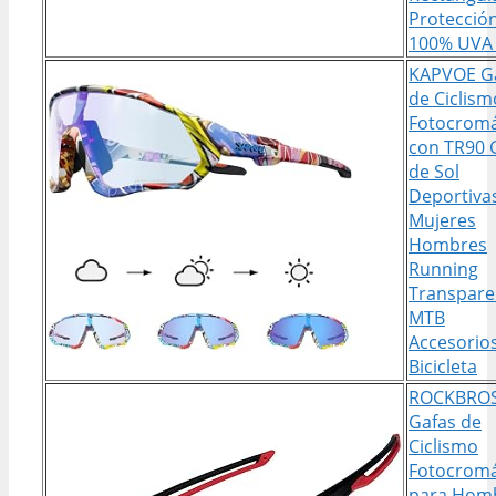
Protecció
100% UVA
KAPVOE G
de Ciclism
Fotocromá
con TR90 
de Sol
Deportiva
Mujeres
Hombres
Running
Transpare
MTB
Accesorio
Bicicleta
ROCKBRO
Gafas de
Ciclismo
Fotocromá
para Hom