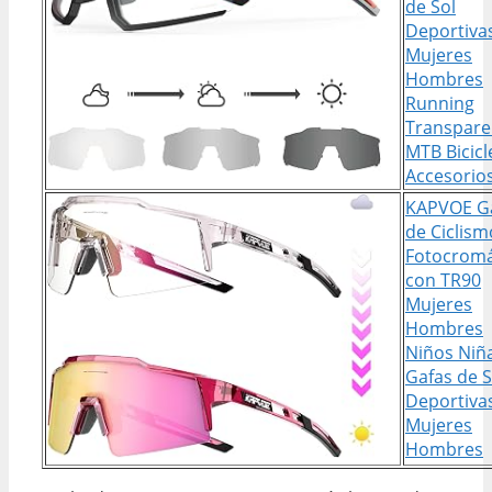
de Sol
Deportiva
Mujeres
Hombres
Running
Transpare
MTB Bicicl
Accesorio
KAPVOE G
de Ciclism
Fotocromá
con TR90
Mujeres
Hombres
Niños Niñ
Gafas de S
Deportiva
Mujeres
Hombres