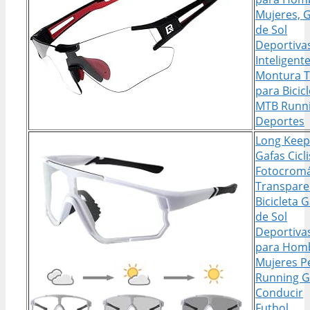
Mujeres, 
de Sol
Deportiva
Inteligent
Montura 
para Bicic
MTB Runn
Deportes
Long Keep
Gafas Cicl
Fotocromá
Transpare
Bicicleta 
de Sol
Deportiva
para Hom
Mujeres P
Running G
Conducir
Futbol