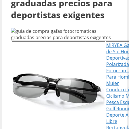
graduadas precios para
deportistas exigentes
MIRYEA Ga
de Sol Ho
Deportiva
Polarizad
Fotocroma
Para Homb
Mujer
Conducci
Ciclismo 
Pesca Esq
Golf Runn
Deporte Al
Libre
Rectangul