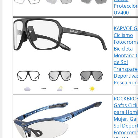
Protecció
UV400
KAPVOE G
Ciclismo
Fotocroma
Bicicleta
Montaña 
de Sol
Transpare
Deportiva
Pesca Run
ROCKBRO
Gafas Cicl
para Homb
Mujer, Gaf
Sol Deport
Fotocromá