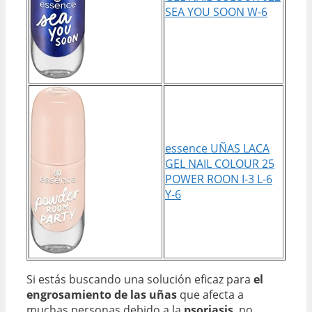
SEA YOU SOON W-6
essence UÑAS LACA
GEL NAIL COLOUR 25
POWER ROON I-3 L-6
Y-6
Si estás buscando una solución eficaz para
el
engrosamiento de las uñas
que afecta a
muchas personas debido a la
psoriasis
, no