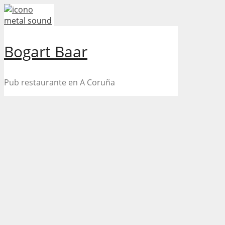
Skip
to
content
Bogart Baar
Pub restaurante en A Coruña