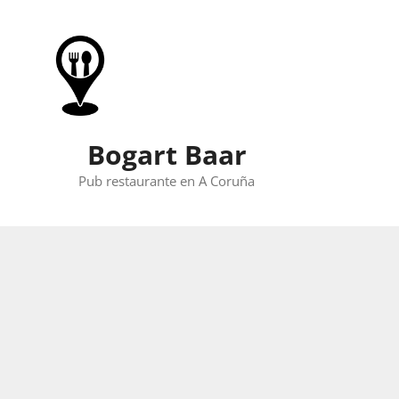
Skip
to
content
Bogart Baar
Pub restaurante en A Coruña