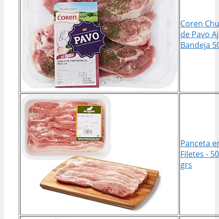
Coren Chu
de Pavo Aji
Bandeja 5
Panceta e
Filetes - 5
grs