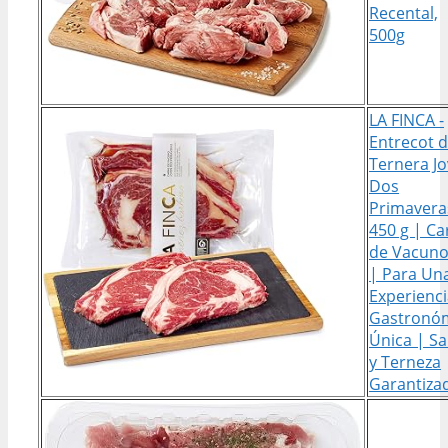
Recental,
500g
LA FINCA -
Entrecot 
Ternera J
Dos
Primavera
450 g | Ca
de Vacuno
| Para Un
Experienc
Gastronó
Única | S
y Terneza
Garantiza