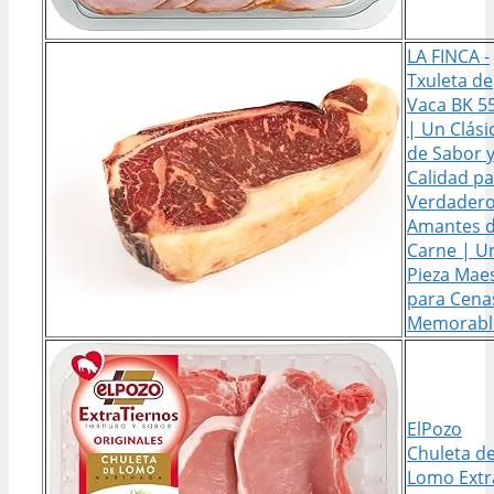
LA FINCA -
Txuleta de
Vaca BK 5
| Un Clási
de Sabor 
Calidad p
Verdader
Amantes d
Carne | U
Pieza Mae
para Cena
Memorabl
ElPozo
Chuleta d
Lomo Extr