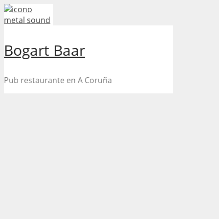
Skip
to
content
Bogart Baar
Pub restaurante en A Coruña