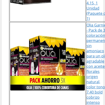
4.15, 1
Unidad
(Paquete 
1)
Olia Garni
- Pack de 
coloració
permanen
sin
amoniaco
para un ol
agradable
con aceite
florales
origen
natural,
color tono
7.40 bold
cobrizo
intenso