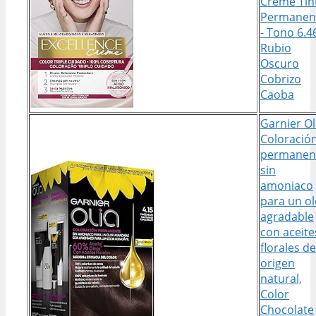
Creme Tin
Permanen
- Tono 6.4
Rubio
Oscuro
Cobrizo
Caoba
Garnier Ol
Coloració
permanen
sin
amoniaco
para un ol
agradable
con aceite
florales de
origen
natural,
Color
Chocolate