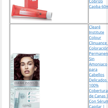
Cobrizo
Caoba 60
Clearé
Institute
Colour
Clinuance
Coloració
Permanen
Sin
Amoniaco
para
Cabellos
Delicados
100%
Cobertura
de Canas 
Con Séru
Capilar |