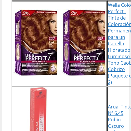
Wella Colo
Perfect -
Tinte de
Coloració
Permanen
para un
Cabello
Hidratado
Luminoso 
Tono Cao
Cobrizo
(Paquete 
2)
Arual Tint
Nº 6.45
Rubio
Oscuro