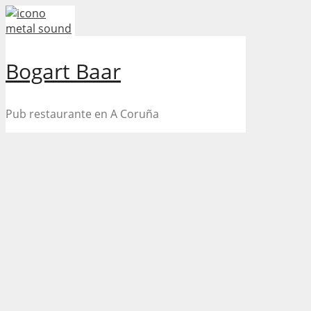
Skip
to
content
Bogart Baar
Pub restaurante en A Coruña