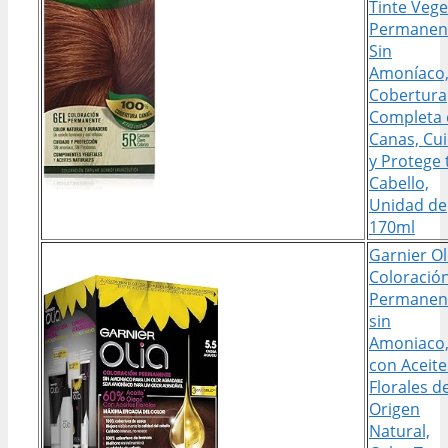
Tinte Vege
Permanen
Sin
Amoníaco
Cobertura
Completa 
Canas, Cu
y Protege 
Cabello,
Unidad de
170ml
Garnier Ol
Coloració
Permanen
sin
Amoniaco
con Aceite
Florales d
Origen
Natural,