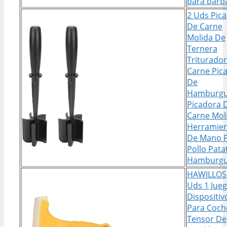
para barb
2 Uds Pic
De Carne
Molida De
Ternera
Triturado
Carne Pic
De
Hamburgu
Picadora 
Carne Mol
Herramie
De Mano 
Pollo Pata
Hamburgu
HAWILLOS
Uds 1 Jue
Dispositiv
Para Coch
Tensor De