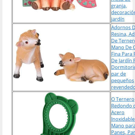
granja,
decoració
jardín
Adornos 
Resina, A
De Terner
Mano De 
Fina Para 
De Jardín 
Dormitori
par de
pequeños
revendedo
O Ternero
Redondo 
Acero
Inoxidable
Mano par
Panes, Pa