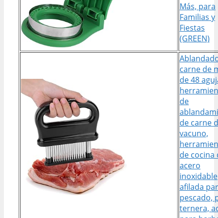
Más, para
Familias y
Fiestas
(GREEN)
Ablandado
carne de 
de 48 aguj
herramien
de
ablandam
de carne 
vacuno,
herramien
de cocina
acero
inoxidable
afilada pa
pescado, p
ternera, 