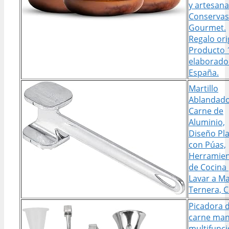
y artesana
Conservas
Gourmet.
Regalo ori
Producto
elaborado
España.
Martillo
Ablandado
Carne de
Aluminio,
Diseño Pl
con Púas,
Herramie
de Cocina
Lavar a M
Ternera, 
Picadora 
carne man
multifunci