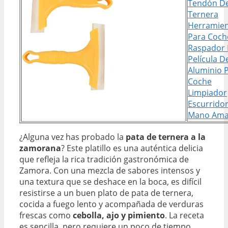
Tendón D
Ternera
Herramien
Para Coch
Raspador
Película D
Aluminio 
Coche
Limpiador
Escurrido
Mano Amar
¿Alguna vez has probado la
pata de ternera a la
zamorana
? Este platillo es una auténtica delicia
que refleja la rica tradición gastronómica de
Zamora. Con una mezcla de sabores intensos y
una textura que se deshace en la boca, es difícil
resistirse a un buen plato de pata de ternera,
cocida a fuego lento y acompañada de verduras
frescas como
cebolla, ajo y pimiento
. La receta
es sencilla, pero requiere un poco de tiempo