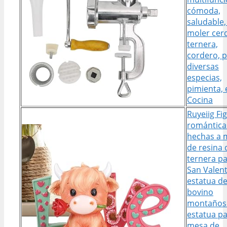
cómoda,
saludable,
moler cer
ternera,
cordero, p
diversas
especias,
pimienta, 
Cocina
Ruyeiig Fi
romántica
hechas a
de resina 
ternera p
San Valent
estatua d
bovino
montaños
estatua p
mesa de