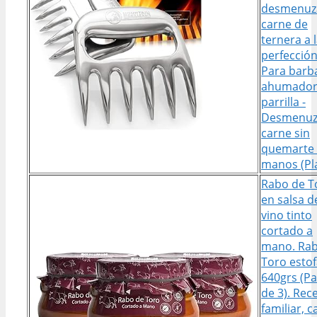
desmenuz
carne de
ternera a 
perfección
Para barb
ahumador
parrilla -
Desmenuz
carne sin
quemarte 
manos (Pl
Rabo de T
en salsa d
vino tinto
cortado a
mano. Rab
Toro esto
640grs (P
de 3). Rec
familiar, 