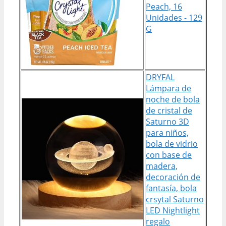
Peach, 16
Unidades - 129
G
DRYFAL
Lámpara de
noche de bola
de cristal de
Saturno 3D
para niños,
bola de vidrio
con base de
madera,
decoración de
fantasía, bola
crsytal Saturno
LED Nightlight
regalo