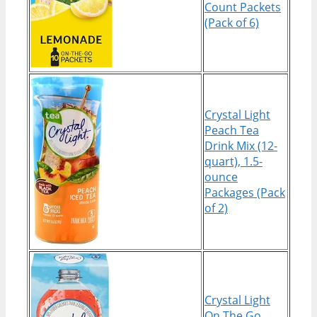
Count Packets
(Pack of 6)
Crystal Light
Peach Tea
Drink Mix (12-
quart), 1.5-
ounce
Packages (Pack
of 2)
Crystal Light
On The Go