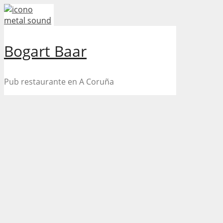
Skip
to
content
Bogart Baar
Pub restaurante en A Coruña