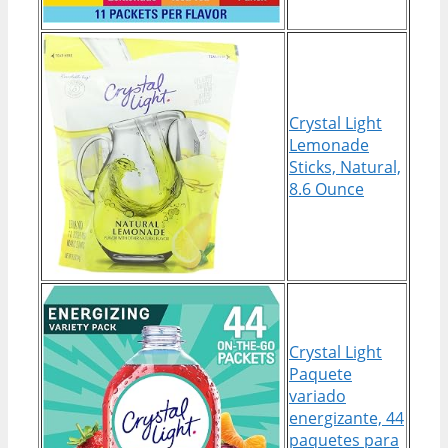
Crystal Light
Lemonade
Sticks, Natural,
8.6 Ounce
Crystal Light
Paquete
variado
energizante, 44
paquetes para