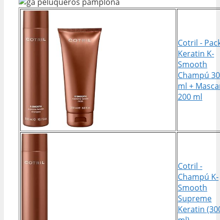
Cotril - Pac
Keratin K-
Smooth
Champú 30
ml + Mascar
200 ml
Cotril -
Champú K-
Smooth
Supreme
Keratin (30
ml)