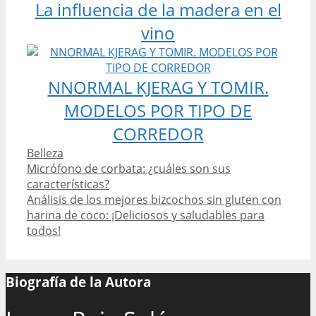
La influencia de la madera en el
vino
NNORMAL KJERAG Y TOMIR.
MODELOS POR TIPO DE
CORREDOR
Categories
Belleza
Post
Micrófono de corbata: ¿cuáles son sus
navigation
características?
Análisis de los mejores bizcochos sin gluten con
harina de coco: ¡Deliciosos y saludables para
todos!
Biografía de la Autora