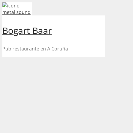
Skip
to
content
Bogart Baar
Pub restaurante en A Coruña