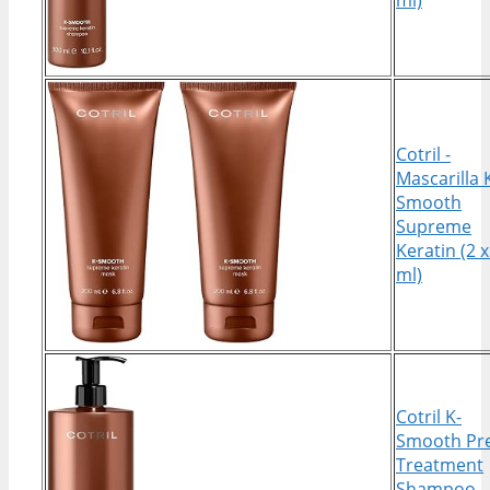
Cotril -
Mascarilla 
Smooth
Supreme
Keratin (2 
ml)
Cotril K-
Smooth Pr
Treatment
Shampoo