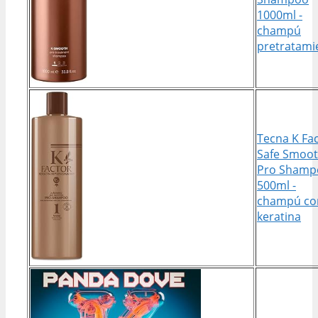
1000ml -
champú
pretratami
Tecna K Fa
Safe Smoo
Pro Shamp
500ml -
champú co
keratina