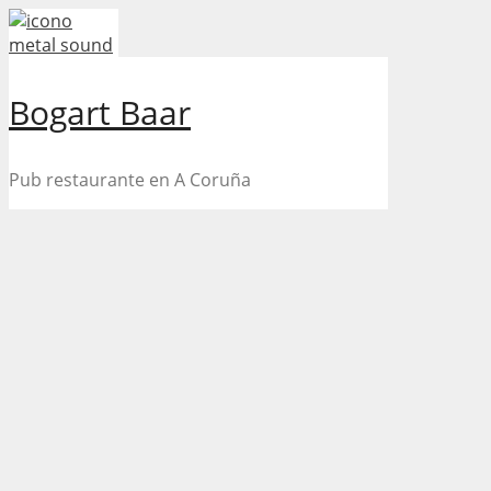
Skip
to
content
Bogart Baar
Pub restaurante en A Coruña