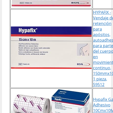
HYPAFIX -
Vendaje d
retención
para
apósitos,
autoadhes
para part
del cuerp
en
movimien
continuo,
150mmx1
1 pieza,
59512
Hypafix G
Adhesivo
10Cmx10