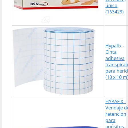
único
(163429)
Hypafix -
Cinta
adhesiva
transpirab
para heri
(10 x 10 m
HYPAFIX -
Vendaje d
retención
para
apósitos,