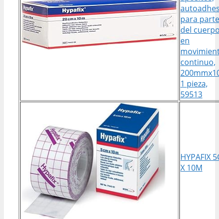
autoadhes
para part
del cuerp
en
movimien
continuo,
200mmx1
1 pieza,
59513
HYPAFIX 
X 10M