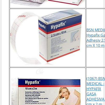
BSN MEDI
Hypafix G
Adhesiv 2,
cm X 10 m
(1067) BS
MEDICAL -
HYPAFIX
GASA
ADHESIVA
cm x 2 m,