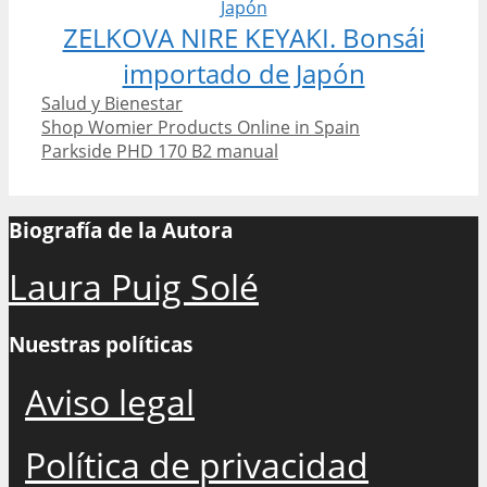
ZELKOVA NIRE KEYAKI. Bonsái
importado de Japón
Categories
Salud y Bienestar
Post
Shop Womier Products Online in Spain
navigation
Parkside PHD 170 B2 manual
Biografía de la Autora
Laura Puig Solé
Nuestras políticas
Aviso legal
Política de privacidad