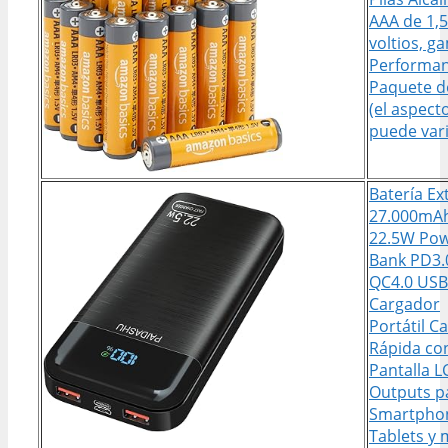
AAA de 1,5
voltios, g
Performan
Paquete d
(el aspect
puede vari
Batería Ex
27.000mA
22.5W Po
Bank PD3.
QC4.0 USB
Cargador
Portátil C
Rápida co
Pantalla L
Outputs p
Smartpho
Tablets y