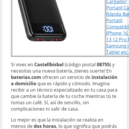
Cargador
Portatil C
Rápida Bat
Portatil
Compatibl
iPhone 16
13 12 Pro
Samsung 
Tablet etc.
Si vives en
Castellbisbal
(código postal
08755
) y
necesitas una nueva batería, ¡tienes suerte! En
baterias.com
ofrecen un servicio de
instalación
a domicilio
que es rápido y cómodo. Imagina
recibir a un técnico especializado en tu casa para
que cambie la batería de tu coche mientras tú te
tomas un café. Sí, así de sencillo, sin
complicaciones ni salir de casa.
Lo mejor es que la instalación se realiza en
menos de
dos horas
, lo que significa que podrás