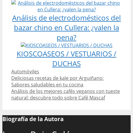
Análisis de electrodomésticos del
bazar chino en Cullera: ¿valen la
pena?
KIOSCOASEOS / VESTUARIOS /
DUCHAS
Categories
Automóviles
Post
Deliciosas recetas de kale por Arguiñano:
navigation
Sabores saludables en tu cocina
Análisis de los mejores cafés veganos con tueste
natural: descubre todo sobre Café Mascaf
Biografía de la Autora