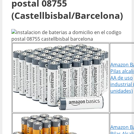
postal 08755
(Castellbisbal/Barcelona)
Amazon Ba
Pilas alcal
AA de uso
industrial 
unidades)
Amazon Ba
Pilas Alcal