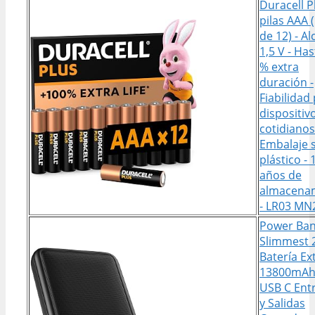
Duracell P
pilas AAA 
de 12) - Al
1,5 V - Ha
% extra
duración -
Fiabilidad
dispositiv
cotidianos
Embalaje 
plástico - 
años de
almacena
- LR03 MN
Power Ban
Slimmest 
Batería Ex
13800mAh
USB C Ent
y Salidas