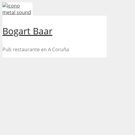
Skip
to
content
Bogart Baar
Pub restaurante en A Coruña