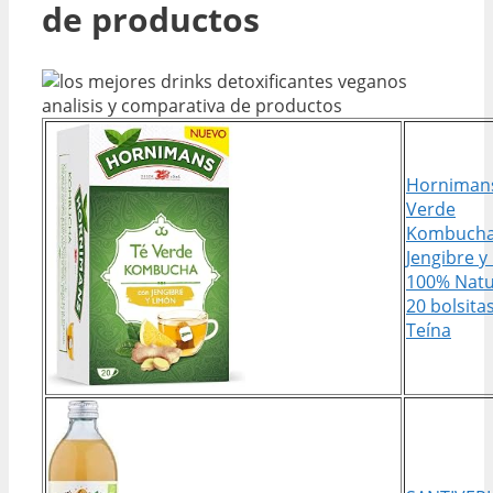
de productos
Horniman
Verde
Kombucha
Jengibre y
100% Natu
20 bolsita
Teína