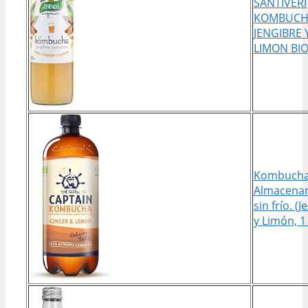
SANTIVERI
KOMBUCH
JENGIBRE 
LIMON BI
Kombucha
Almacena
sin frío. (
y Limón, 1 