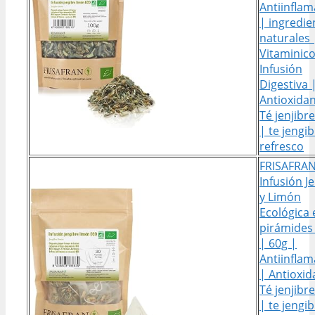
Antiinflam
| ingredie
naturales 
Vitaminico
Infusión
Digestiva 
Antioxidan
Té jenjibr
| te jengib
refresco
FRISAFRAN
Infusión J
y Limón
Ecológica 
pirámides
| 60g |
Antiinflam
| Antioxid
Té jenjibr
| te jengib