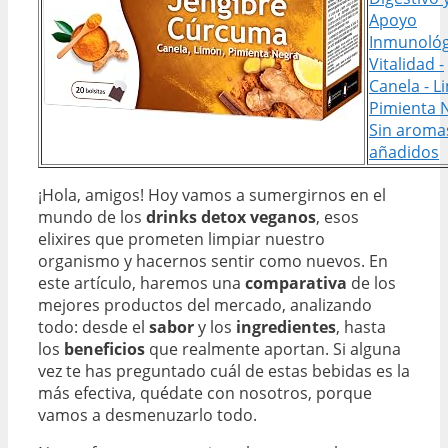
Apoyo
Inmunológ
Vitalidad -
Canela - L
Pimienta N
Sin aroma
añadidos
¡Hola, amigos! Hoy vamos a sumergirnos en el
mundo de los
drinks detox veganos
, esos
elixires que prometen limpiar nuestro
organismo y hacernos sentir como nuevos. En
este artículo, haremos una
comparativa
de los
mejores productos del mercado, analizando
todo: desde el
sabor
y los
ingredientes
, hasta
los
beneficios
que realmente aportan. Si alguna
vez te has preguntado cuál de estas bebidas es la
más efectiva, quédate con nosotros, porque
vamos a desmenuzarlo todo.