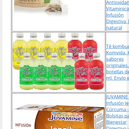
Antioxidan
Vitaminico
Infusión
Digestiva 
natural
Té kombu
Komvida. K
sabores
originales.
botellas d
ml. Envío e
JUVAMINE 
Infusión J
Cúrcuma -
Bolsitas p
Bienestar
Digestivo 