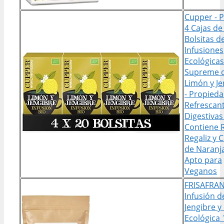
Cupper - 
4 Cajas de
Bolsitas d
Infusiones
Ecológicas
Supreme 
Limón y Je
- Propied
Refrescant
Digestivas 
Contiene R
Regaliz y 
de Naranja
Apto para
Veganos
FRISAFRAN
Infusión d
Jengibre y
Ecológica 