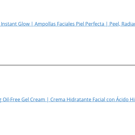
nstant Glow | Ampollas Faciales Piel Perfecta | Peel, Radian
ng Oil-Free Gel Cream | Crema Hidratante Facial con Ácido H