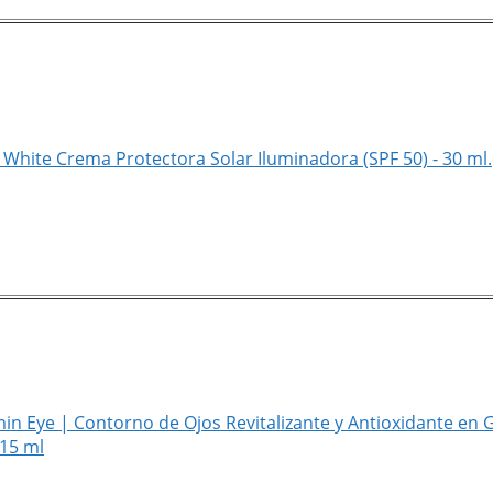
White Crema Protectora Solar Iluminadora (SPF 50) - 30 ml.
in Eye | Contorno de Ojos Revitalizante y Antioxidante en
 15 ml