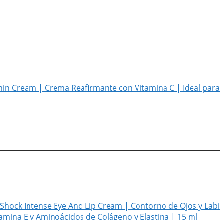
min Cream | Crema Reafirmante con Vitamina C | Ideal para 
 Shock Intense Eye And Lip Cream | Contorno de Ojos y Lab
amina E y Aminoácidos de Colágeno y Elastina | 15 ml