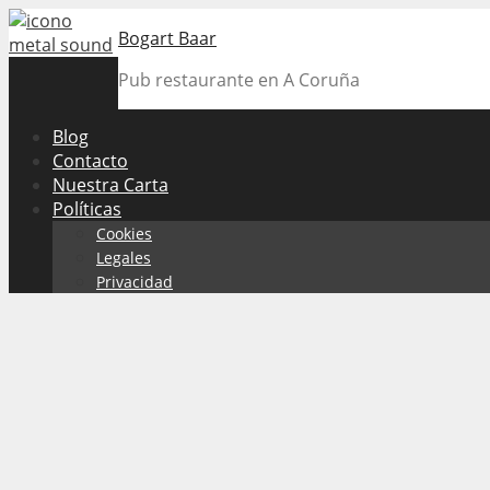
Skip
Bogart Baar
to
content
Pub restaurante en A Coruña
Blog
Contacto
Nuestra Carta
Políticas
Cookies
Legales
Privacidad