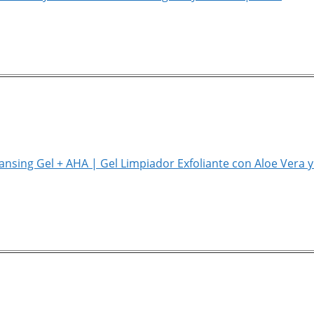
eansing Gel + AHA | Gel Limpiador Exfoliante con Aloe Vera 