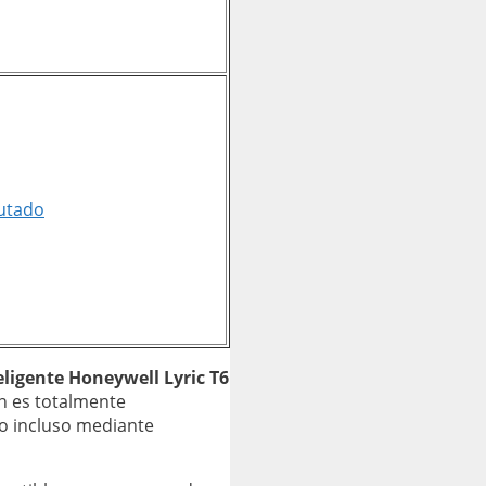
utado
ligente Honeywell Lyric T6
én es totalmente
o incluso mediante