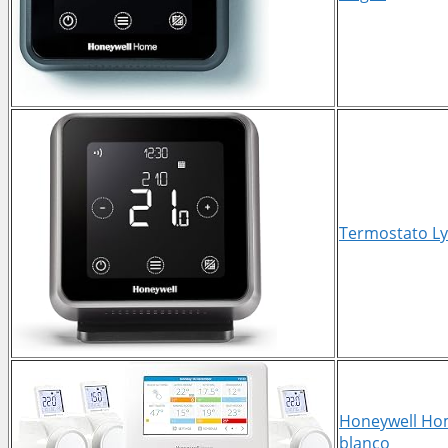
Termostato Lyr
Honeywell Home
blanco