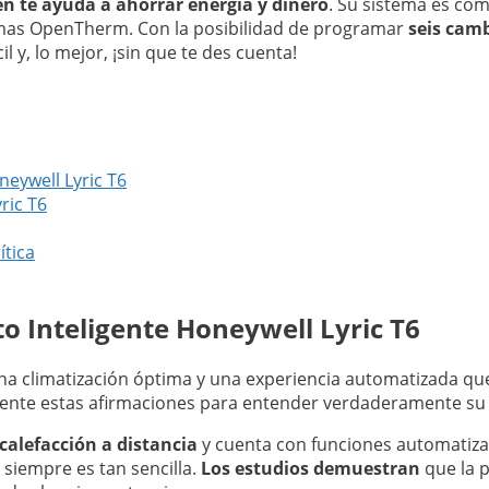
én te ayuda a ahorrar energía y dinero
. Su sistema es co
temas OpenTherm. Con la posibilidad de programar
seis camb
l y, lo mejor, ¡sin que te des cuenta!
neywell Lyric T6
ric T6
ítica
to Inteligente Honeywell Lyric T6
 climatización óptima y una experiencia automatizada que,
amente estas afirmaciones para entender verdaderamente su 
 calefacción a distancia
y cuenta con funciones automatiza
o siempre es tan sencilla.
Los estudios demuestran
que la p