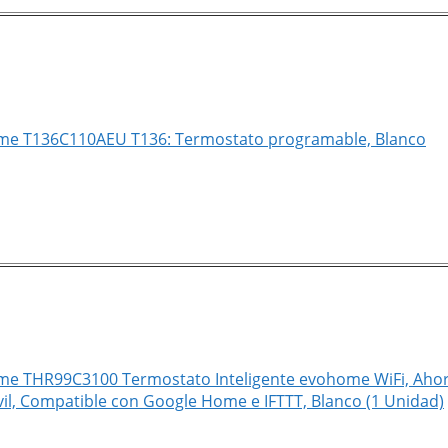
me T136C110AEU T136: Termostato programable, Blanco
e THR99C3100 Termostato Inteligente evohome WiFi, Ahorr
vil, Compatible con Google Home e IFTTT, Blanco (1 Unidad)