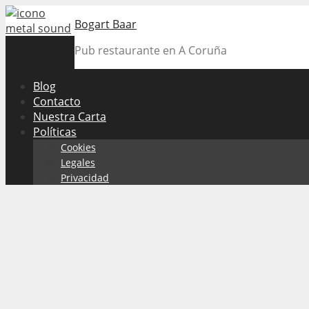
Skip
Bogart Baar
to
content
Pub restaurante en A Coruña
Blog
Contacto
Nuestra Carta
Políticas
Cookies
Legales
Privacidad