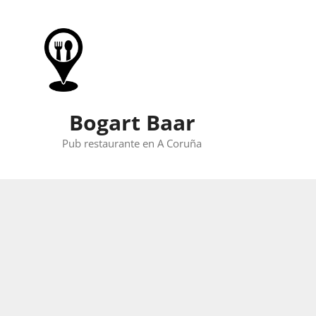
Skip
to
content
Bogart Baar
Pub restaurante en A Coruña