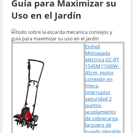
Guía para Maximizar su
Uso en el Jardín
Einhell
Motoazada
eléctrica GC-RT
1545M (1500W -
45cm, motor
conexión en
hilera,
interruptor
seguridad 2
puntos,
acoplamiento
de sobrecarga,
larguero de
guiado plegable,