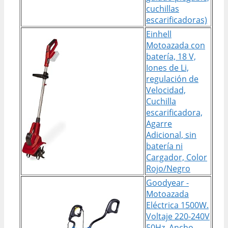
cuchillas
escarificadoras)
Einhell
Motoazada con
batería, 18 V,
Iones de Li,
regulación de
Velocidad,
Cuchilla
escarificadora,
Agarre
Adicional, sin
batería ni
Cargador, Color
Rojo/Negro
Goodyear -
Motoazada
Eléctrica 1500W.
Voltaje 220-240V
50Hz. Ancho