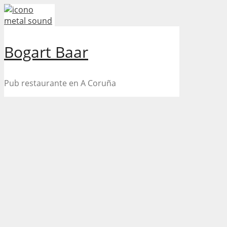
Skip
to
content
Bogart Baar
Pub restaurante en A Coruña