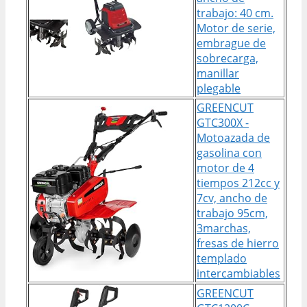
trabajo: 40 cm.
Motor de serie,
embrague de
sobrecarga,
manillar
plegable
GREENCUT
GTC300X -
Motoazada de
gasolina con
motor de 4
tiempos 212cc y
7cv, ancho de
trabajo 95cm,
3marchas,
fresas de hierro
templado
intercambiables
GREENCUT