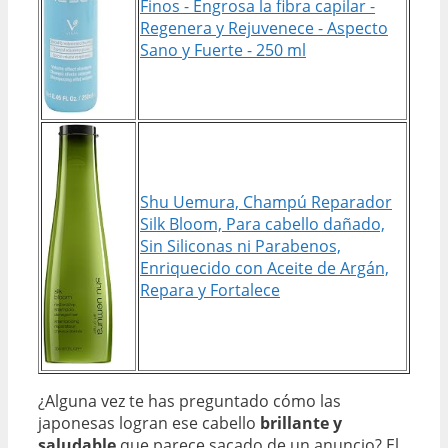
Finos - Engrosa la fibra capilar -
Regenera y Rejuvenece - Aspecto
Sano y Fuerte - 250 ml
Shu Uemura, Champú Reparador
Silk Bloom, Para cabello dañado,
Sin Siliconas ni Parabenos,
Enriquecido con Aceite de Argán,
Repara y Fortalece
¿Alguna vez te has preguntado cómo las
japonesas logran ese cabello
brillante y
saludable
que parece sacado de un anuncio? El