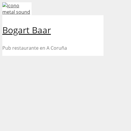
Skip
to
content
Bogart Baar
Pub restaurante en A Coruña